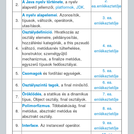
2.
A Java nyelv története
, a nyelv
2.
ea.emlékeztetője
alapvető jellemzői,
platformok, JDK
.
A nyelv alapelemei
. Azonosítók,
3. ea.
3.
típusok, változók, operátorok,
emlékeztetője
utasítások.
Osztálydefiníció
. Hivatkozás az
osztály elemeire, példányosítás,
hozzáférési kategóriák, a this pszeudó
4. ea.
4.
változó, metódusnév túlterhelése,
emlékeztetője
konstruktor, szemétgyűjtő
mechanizmus, a finalize metódus,
egyszerű típusok fedőosztályai.
5. ea.
5.
Csomagok
és fordítási egységek.
emlékeztetője
6. ea.
6.
Osztályszintű tagok
, a final minősítő.
emlékeztetője
Öröklődés
, a statikus és a dinamikus
7. ea.
7.
típus, Object osztály, final osztályok.
emlékeztetője
Polimorfizmus
. Többalakúság, final
8. ea.
8.
metódus, absztrakt metódus és
emlékeztetője
absztrakt osztály.
9. ea.
9.
Interface
. Az instanceof operátor.
emlékeztetője