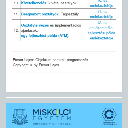
10. ea.
10.
Kivételkezelés
, kivétel osztályok.
emlékeztetője
11. ea.
11.
Beágyazott osztályok
. Tagosztály.
emlékeztetője
12. ea.
Osztálytervezés
és implementációs
emlékeztetője
,
12.
ajánlások,
fejlesztési példa
egy fejlesztési példa (ATM)
.
emlékeztetője
Ficsor Lajos: Objektum orientált programozás
Copyright © by Ficsor Lajos