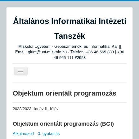
Általános Informatikai Intézeti
Tanszék
Miskolci Egyetem - Gépészmérnöki és Informatikai Kar ||
Email: gkint@uni-miskolc.hu - Telefon: +36 46 565 333 | +36
46 565 111 #2958
Navigáció
váltása
Tanszék
Objektum orientált programozás
Munkatársak
Smid László:
2022/2023. tanév II. félév
Oktatott tárgyak
Objektum orientált programozás (BGI)
Egyéb
Alkalmazott - 3. gyakorlás