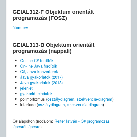
GEIAL312-F Objektum orientált
programozás (FOSZ)
ütemterv
GEIAL313-B Objektum orientált
programozás (nappali)
On-line C# fordítók
On-line Java fordítók
C#, Java konverterek
Java gyakorlatok (2017)
Java gyakorlatok (2018)
jelenlét
gyakorló feladatok
polimorfizmus (
osztálydiagram
,
szekvencia-diagram
)
interface (
osztálydiagram
,
szekvencia-diagram
)
C# alapokon (irodalom:
Reiter István - C# programozás
lépésről lépésre
)