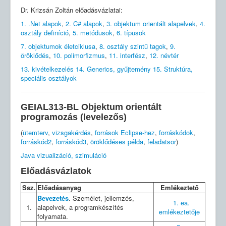
Dr. Krizsán Zoltán előadásvázlatai:
1. .Net alapok
,
2. C# alapok
,
3. objektum orientált alapelvek
,
4.
osztály definíció
,
5. metódusok
,
6. típusok
7. objektumok életciklusa
,
8. osztály szintű tagok
,
9.
öröklődés
,
10. polimorfizmus
,
11. interfész
,
12. névtér
13. kivételkezelés
14. Generics, gyűjtemény
15. Struktúra,
speciális osztályok
GEIAL313-BL Objektum orientált
programozás (levelezős)
(
ütemterv
,
vizsgakérdés
,
források Eclipse-hez
,
forráskódok
,
forráskód2
,
forráskód3
,
öröklődéses példa
,
feladatsor
)
Java vizualizáció, szimuláció
Előadásvázlatok
Ssz.
Előadásanyag
Emlékeztető
Bevezetés
. Személet, jellemzés,
1. ea.
1.
alapelvek, a programkészítés
emlékeztetője
folyamata.