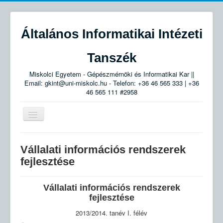
Általános Informatikai Intézeti
Tanszék
Miskolci Egyetem - Gépészmérnöki és Informatikai Kar ||
Email: gkint@uni-miskolc.hu - Telefon: +36 46 565 333 | +36
46 565 111 #2958
Navigáció
váltása
Tanszék
Vállalati információs rendszerek
Munkatársak
fejlesztése
Smid László:
Vállalati információs rendszerek
Oktatott tárgyak
fejlesztése
Egyéb
2013/2014. tanév I. félév