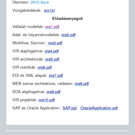
Ütemterv:
2013 ősze
Vizsgakérdések:
sor.txt
Előadásanyagok
Vállalati modellek:
ora1.pdf
Adat- és folyamatmodellek:
ora2.pdf
Workflow, Savvion :
ora3.pdf
VIR alapfogalmai:
ora4.pdf
VIR architektúrák:
ora5.pdf
VIR metrikák:
ora6.pdf
EDI és XML alapok:
ora7.pdf
WEB server architektúra, védelem:
ora8.pdf
SOA alapfogalmai:
ora9.pdf
VIR projektek:
ora10.pdf
SAP és Oracle Application:
SAP.ppt
OracleApplication.pdf