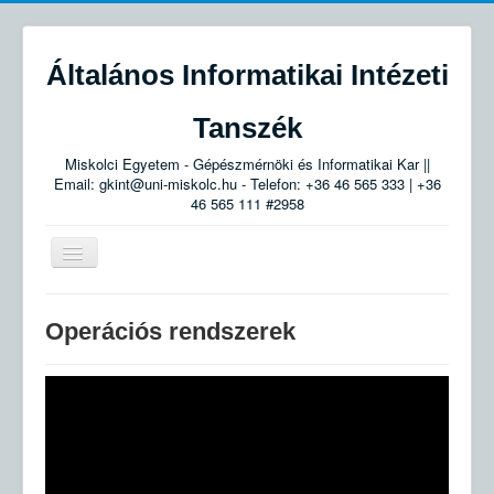
Általános Informatikai Intézeti
Tanszék
Miskolci Egyetem - Gépészmérnöki és Informatikai Kar ||
Email: gkint@uni-miskolc.hu - Telefon: +36 46 565 333 | +36
46 565 111 #2958
Navigáció
váltása
Tanszék
Operációs rendszerek
Munkatársak
Smid László:
Oktatott tárgyak
Egyéb