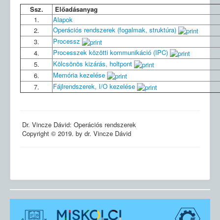
Ssz.
Előadásanyag
1.
Alapok
Operációs rendszerek (fogalmak, struktúra)
2.
Processz
3.
Processzek közötti kommunikáció (IPC)
4.
Kölcsönös kizárás, holtpont
5.
Memória kezelése
6.
Fájlrendszerek, I/O kezelése
7.
Dr. Vincze Dávid: Operációs rendszerek
Copyright © 2019. by dr. Vincze Dávid