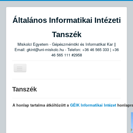
Általános Informatikai Intézeti
Tanszék
Miskolci Egyetem - Gépészmérnöki és Informatikai Kar ||
Email: gkint@uni-miskolc.hu - Telefon: +36 46 565 333 | +36
46 565 111 #2958
Navigáció
váltása
Tanszék
Tanszék
Munkatársak
A honlap tartalma átköltözött a
GÉIK Informatikai Intézet
honlapra