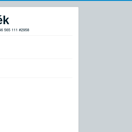
ék
 46 565 111 #2958